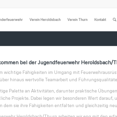
nderfeuerwehr
Verein Heroldsbach
Verein Thurn
Kontakt
kommen bei der Jugendfeuerwehr Heroldsbach/T
ichtige Fähigkeiten im Umgang mit Feuerwehrausrüstung
über hinaus wertvolle Teamarbeit und Führungsqualitäte
tige Palette an Aktivitäten, darunter praktische Übungen
che Projekte. Dabei legen wir besonderen Wert darauf, u
in dem sie ihre Fähigkeiten entfalten und gleichzeitig 
euerwehr Heroldsbach/Thurn arbeiten wir eng mit den e