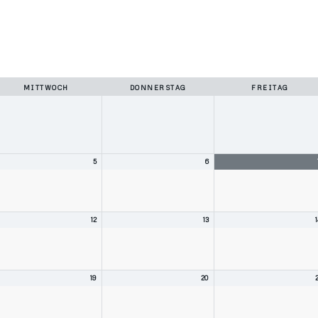
MITTWOCH
DONNERSTAG
FREITAG
5
6
12
13
1
19
20
2