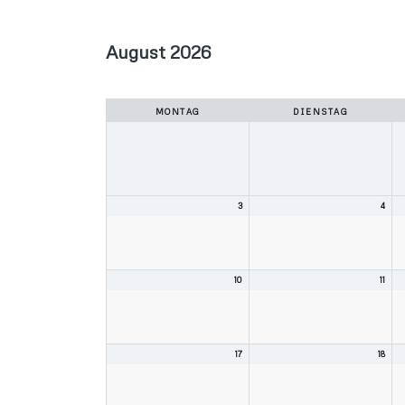
August 2026
Auswahl
des
Monats
MONTAG
DIENSTAG
3
4
10
11
17
18