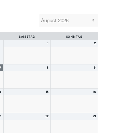
SAMSTAG
SONNTAG
1
2
7
8
9
4
15
16
1
22
23