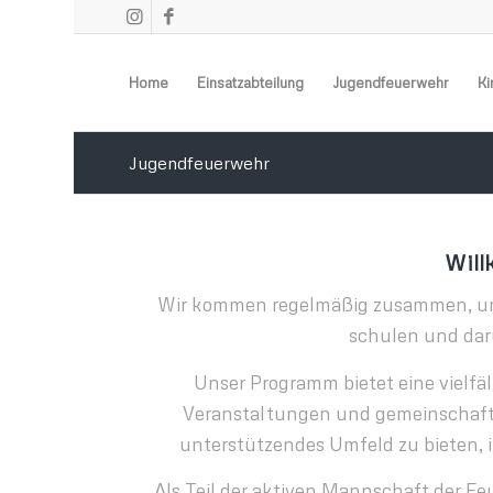
Home
Einsatzabteilung
Jugendfeuerwehr
Ki
Jugendfeuerwehr
Will
Wir kommen regelmäßig zusammen, um w
schulen und dar
Unser Programm bietet eine vielfäl
Veranstaltungen und gemeinschaftli
unterstützendes Umfeld zu bieten, 
Als Teil der aktiven Mannschaft der F