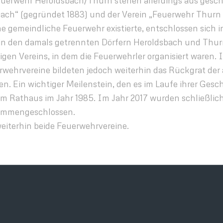
 Feuerwehr Heroldsbach/Thurn stehen allerdings aus gesc
ch“ (gegründet 1883) und der Verein „Feuerwehr Thurn e.
 gemeindliche Feuerwehr existierte, entschlossen sich i
 in den damals getrennten Dörfern Heroldsbach und Thurn
gen Vereins, in dem die Feuerwehrler organisiert waren.
rwehrvereine bildeten jedoch weiterhin das Rückgrat der
 Ein wichtiger Meilenstein, den es im Laufe ihrer Geschi
Rathaus im Jahr 1985. Im Jahr 2017 wurden schließlich 
ammengeschlossen.
weiterhin beide Feuerwehrvereine.